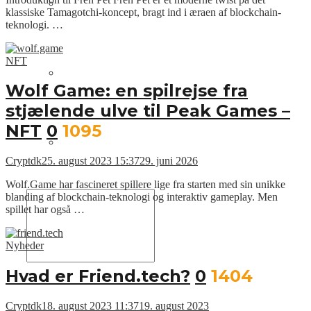
Om os
klassiske Tamagotchi-koncept, bragt ind i æraen af blockchain-
teknologi. …
NFT
Annoncering
Wolf Game: en spilrejse fra
stjælende ulve til Peak Games –
NFT
0
1095
Kontakt os
Cryptdk
25. august 2023 15:37
29. juni 2026
Wolf.Game har fascineret spillere lige fra starten med sin unikke
blanding af blockchain-teknologi og interaktiv gameplay. Men
spillet har også …
Nyheder
Hvad er Friend.tech?
0
1404
Cryptdk
18. august 2023 11:37
19. august 2023