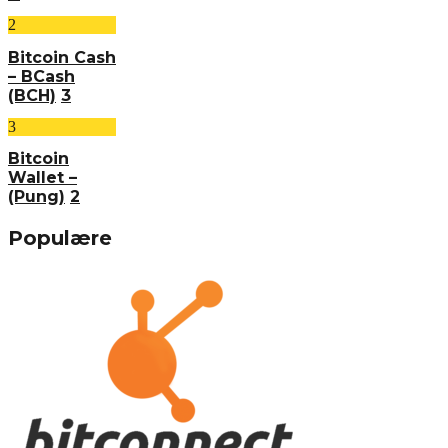
2
Bitcoin Cash
– BCash
(BCH)
3
3
Bitcoin
Wallet –
(Pung)
2
Populære