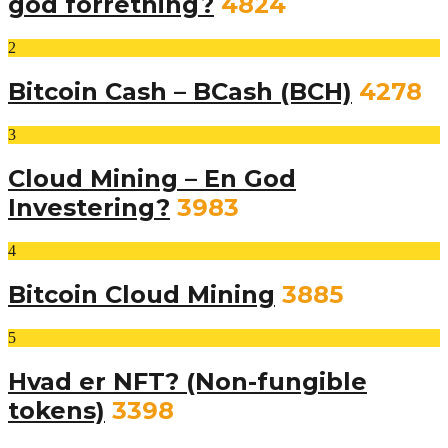
god forretning?
4824
2
Bitcoin Cash – BCash (BCH)
4278
3
Cloud Mining – En God
Investering?
3983
4
Bitcoin Cloud Mining
3885
5
Hvad er NFT? (Non-fungible
tokens)
3398