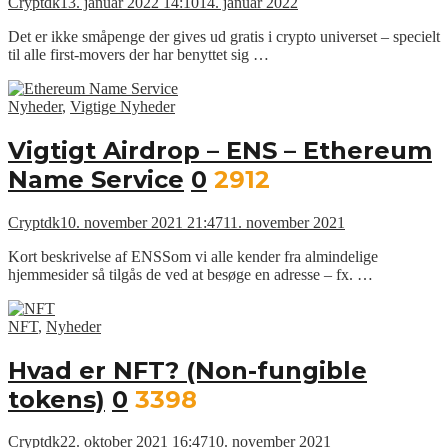
Cryptdk
13. januar 2022 14:10
14. januar 2022
Det er ikke småpenge der gives ud gratis i crypto universet – specielt
til alle first-movers der har benyttet sig …
Nyheder
,
Vigtige Nyheder
Vigtigt Airdrop – ENS – Ethereum
Name Service
0
2912
Cryptdk
10. november 2021 21:47
11. november 2021
Kort beskrivelse af ENSSom vi alle kender fra almindelige
hjemmesider så tilgås de ved at besøge en adresse – fx. …
NFT
,
Nyheder
Hvad er NFT? (Non-fungible
tokens)
0
3398
Cryptdk
22. oktober 2021 16:47
10. november 2021