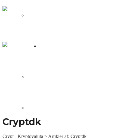
NFT
Fren Pet: Blockchain verdens
svar på Tamagotchi
Hvad er en NFT?
Wolf Game: en spilrejse fra
stjælende ulve til Peak Games –
NFT
DApps
Sociale Links
Blockchain Udvikling
Cryptdk
Crypt - Kryptovaluta
>
Artikler af: Cryptdk