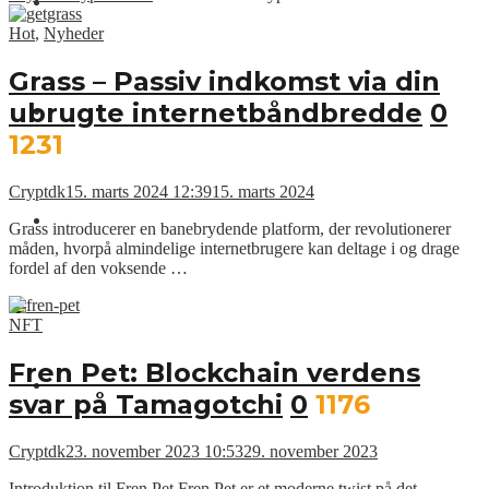
Nyheder
Hot
,
Nyheder
Grass – Passiv indkomst via din
ubrugte internetbåndbredde
0
Kurslister
1231
Cryptdk
15. marts 2024 12:39
15. marts 2024
Videoer
Grass introducerer en banebrydende platform, der revolutionerer
måden, hvorpå almindelige internetbrugere kan deltage i og drage
fordel af den voksende …
NFT
Fren Pet: Blockchain verdens
CRYPT.DK
svar på Tamagotchi
0
1176
Cryptdk
23. november 2023 10:53
29. november 2023
Introduktion til Fren Pet Fren Pet er et moderne twist på det