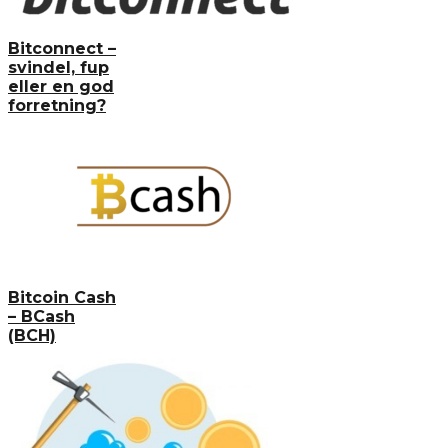
Bitconnect –
svindel, fup
eller en god
forretning?
Bitcoin Cash
– BCash
(BCH)