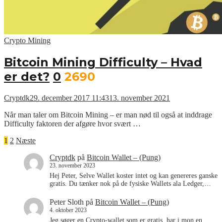
Crypto Mining
Bitcoin Mining Difficulty – Hvad
er det?
0
2690
Cryptdk
29. december 2017 11:43
13. november 2021
Når man taler om Bitcoin Mining – er man nød til også at inddrage
Difficulty faktoren der afgøre hvor svært …
Indlægsinddeling
1
2
Næste
Cryptdk
på
Bitcoin Wallet – (Pung)
23. november 2023
Hej Peter, Selve Wallet koster intet og kan genereres ganske
gratis. Du tænker nok på de fysiske Wallets ala Ledger,…
Peter Sloth
på
Bitcoin Wallet – (Pung)
4. oktober 2023
Jeg søger en Crypto-wallet som er gratis, har i mon en