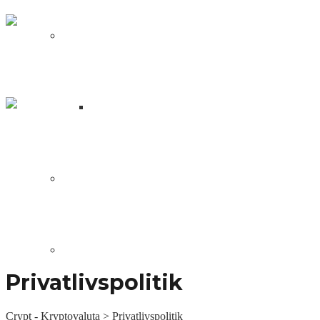
NFT
Fren Pet: Blockchain verdens
svar på Tamagotchi
Hvad er en NFT?
Wolf Game: en spilrejse fra
stjælende ulve til Peak Games –
NFT
DApps
Sociale Links
Blockchain Udvikling
Privatlivspolitik
Crypt - Kryptovaluta
>
Privatlivspolitik