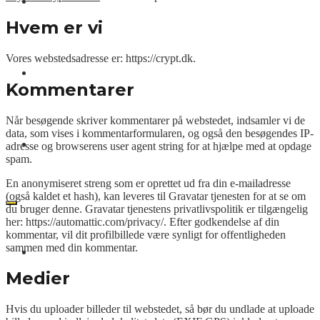
Nyheder
Hvem er vi
Vores webstedsadresse er: https://crypt.dk.
Kurslister
Kommentarer
Når besøgende skriver kommentarer på webstedet, indsamler vi de
data, som vises i kommentarformularen, og også den besøgendes IP-
Videoer
adresse og browserens user agent string for at hjælpe med at opdage
spam.
En anonymiseret streng som er oprettet ud fra din e-mailadresse
(også kaldet et hash), kan leveres til Gravatar tjenesten for at se om
du bruger denne. Gravatar tjenestens privatlivspolitik er tilgængelig
her: https://automattic.com/privacy/. Efter godkendelse af din
kommentar, vil dit profilbillede være synligt for offentligheden
sammen med din kommentar.
CRYPT.DK
Medier
Hvis du uploader billeder til webstedet, så bør du undlade at uploade