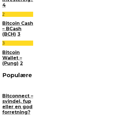
4
2
Bitcoin Cash
– BCash
(BCH)
3
3
Bitcoin
Wallet –
(Pung)
2
Populære
Bitconnect –
svindel, fup
eller en god
forretning?