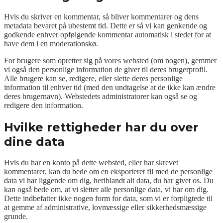
Hvis du skriver en kommentar, så bliver kommentarer og dens
metadata bevaret på ubestemt tid. Dette er så vi kan genkende og
godkende enhver opfølgende kommentar automatisk i stedet for at
have dem i en moderationskø.
For brugere som opretter sig på vores websted (om nogen), gemmer
vi også den personlige information de giver til deres brugerprofil.
Alle brugere kan se, redigere, eller slette deres personlige
information til enhver tid (med den undtagelse at de ikke kan ændre
deres brugernavn). Webstedets administratorer kan også se og
redigere den information.
Hvilke rettigheder har du over
dine data
Hvis du har en konto på dette websted, eller har skrevet
kommentarer, kan du bede om en eksporteret fil med de personlige
data vi har liggende om dig, heriblandt alt data, du har givet os. Du
kan også bede om, at vi sletter alle personlige data, vi har om dig.
Dette indbefatter ikke nogen form for data, som vi er forpligtede til
at gemme af administrative, lovmæssige eller sikkerhedsmæssige
grunde.