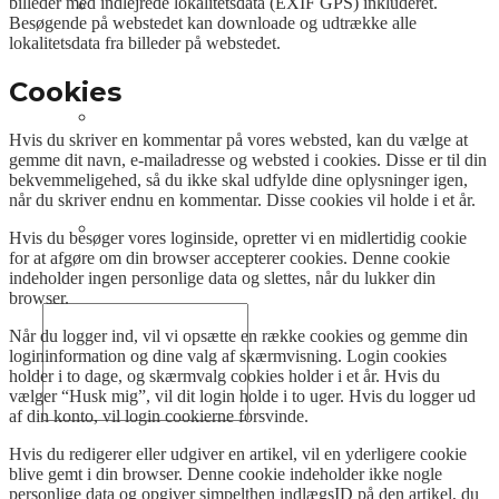
billeder med indlejrede lokalitetsdata (EXIF GPS) inkluderet.
Om os
Besøgende på webstedet kan downloade og udtrække alle
lokalitetsdata fra billeder på webstedet.
Cookies
Annoncering
Hvis du skriver en kommentar på vores websted, kan du vælge at
gemme dit navn, e-mailadresse og websted i cookies. Disse er til din
bekvemmeligehed, så du ikke skal udfylde dine oplysninger igen,
når du skriver endnu en kommentar. Disse cookies vil holde i et år.
Kontakt os
Hvis du besøger vores loginside, opretter vi en midlertidig cookie
for at afgøre om din browser accepterer cookies. Denne cookie
indeholder ingen personlige data og slettes, når du lukker din
browser.
Når du logger ind, vil vi opsætte en række cookies og gemme din
logininformation og dine valg af skærmvisning. Login cookies
holder i to dage, og skærmvalg cookies holder i et år. Hvis du
vælger “Husk mig”, vil dit login holde i to uger. Hvis du logger ud
af din konto, vil login cookierne forsvinde.
Hvis du redigerer eller udgiver en artikel, vil en yderligere cookie
blive gemt i din browser. Denne cookie indeholder ikke nogle
personlige data og opgiver simpelthen indlægsID på den artikel, du