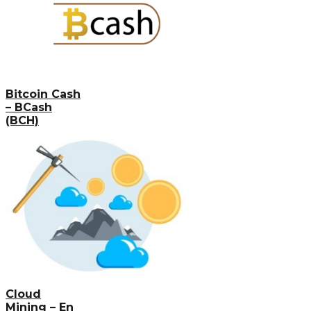
Bitcoin Cash
– BCash
(BCH)
Cloud
Mining – En