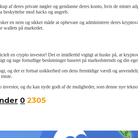
kup af deres private nøgler og gendanne deres konto, hvis de mister ad
a beskyttelse mod hacks og angreb.
nsker en nem og sikker måde at opbevare og administrere deres kryptov
e wallets på markedet.
icielt en crypto investor! Det er imidlertid vigtigt at huske på, at krypt
sigt og tage fornuftige beslutninger baseret på markedstrends og din egen
ologi, og der er fortsat usikkerhed om dens fremtidige værdi og anvendeli
 miste.
o investor, og du kan nyde godt af de muligheder, som denne nye teknol
ender
0
2305