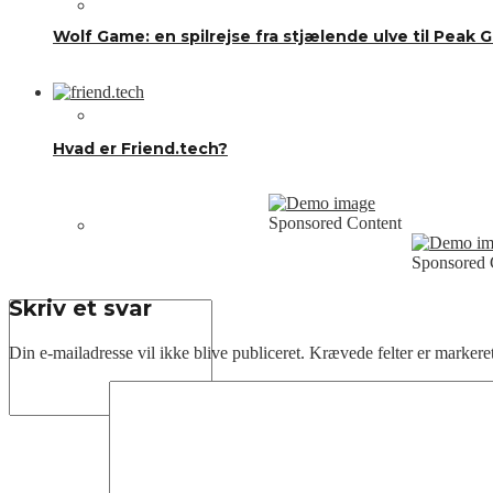
Om os
Wolf Game: en spilrejse fra stjælende ulve til Peak
Annoncering
Hvad er Friend.tech?
Sponsored Content
Kontakt os
Sponsored 
Skriv et svar
Din e-mailadresse vil ikke blive publiceret.
Krævede felter er marker