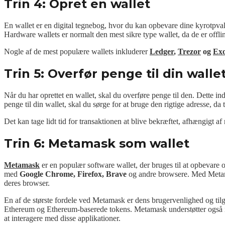
Trin 4: Opret en wallet
En wallet er en digital tegnebog, hvor du kan opbevare dine kyrotpval
Hardware wallets er normalt den mest sikre type wallet, da de er offlin
Nogle af de mest populære wallets inkluderer
Ledger
,
Trezor
og
Ex
Trin 5: Overfør penge til din walle
Når du har oprettet en wallet, skal du overføre penge til den. Dette i
penge til din wallet, skal du sørge for at bruge den rigtige adresse, da
Det kan tage lidt tid for transaktionen at blive bekræftet, afhængigt a
Trin 6: Metamask som wallet
Metamask
er en populær software wallet, der bruges til at opbevare 
med
Google Chrome, Firefox, Brave
og andre browsere. Med Metamas
deres browser.
En af de største fordele ved Metamask er dens brugervenlighed og til
Ethereum og Ethereum-baserede tokens. Metamask understøtter også i
at interagere med disse applikationer.