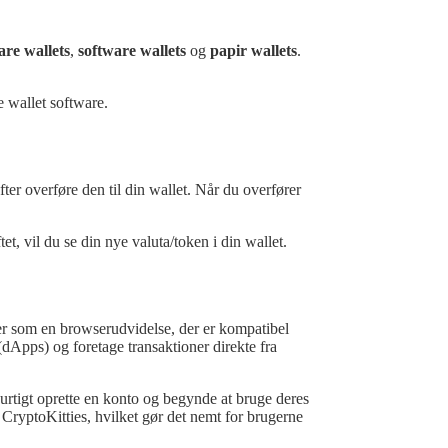
re wallets
,
software wallets
og
papir wallets
.
e wallet software.
ter overføre den til din wallet. Når du overfører
t, vil du se din nye valuta/token i din wallet.
er som en browserudvidelse, der er kompatibel
Apps) og foretage transaktioner direkte fra
urtigt oprette en konto og begynde at bruge deres
yptoKitties, hvilket gør det nemt for brugerne