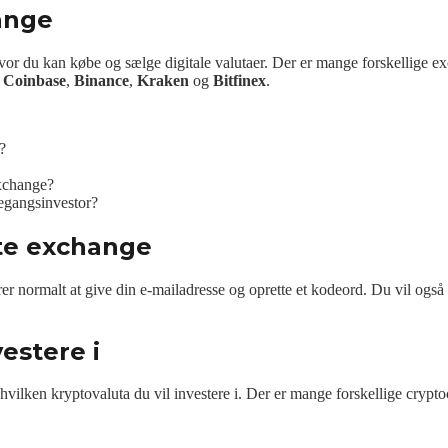
ange
hvor du kan købe og sælge digitale valutaer. Der er mange forskellige e
r
Coinbase
,
Binance
,
Kraken
og
Bitfinex
.
?
exchange?
tegangsinvestor?
gte exchange
r normalt at give din e-mailadresse og oprette et kodeord. Du vil også 
estere i
 hvilken kryptovaluta du vil investere i. Der er mange forskellige crypt