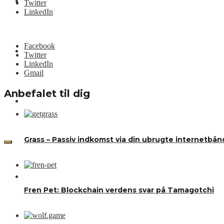
Nyheder
Twitter
LinkedIn
Facebook
Kurslister
Twitter
LinkedIn
Gmail
Anbefalet til dig
Videoer
Grass – Passiv indkomst via din ubrugte internetbå
CRYPT.DK
Fren Pet: Blockchain verdens svar på Tamagotchi