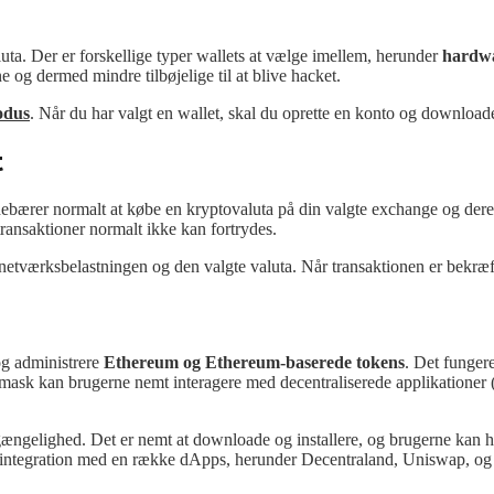
uta. Der er forskellige typer wallets at vælge imellem, herunder
hardwa
e og dermed mindre tilbøjelige til at blive hacket.
odus
. Når du har valgt en wallet, skal du oprette en konto og download
t
ndebærer normalt at købe en kryptovaluta på din valgte exchange og deref
 transaktioner normalt ikke kan fortrydes.
f netværksbelastningen og den valgte valuta. Når transaktionen er bekræfte
og administrere
Ethereum og Ethereum-baserede tokens
. Det funger
k kan brugerne nemt interagere med decentraliserede applikationer (d
gængelighed. Det er nemt at downloade og installere, og brugerne kan h
ntegration med en række dApps, herunder Decentraland, Uniswap, og Cr