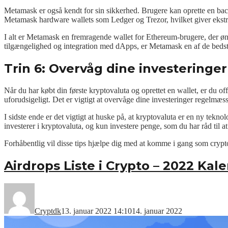
Metamask er også kendt for sin sikkerhed. Brugere kan oprette en bac
Metamask hardware wallets som Ledger og Trezor, hvilket giver ekstr
I alt er Metamask en fremragende wallet for Ethereum-brugere, der ø
tilgængelighed og integration med dApps, er Metamask en af de bedst
Trin 6: Overvåg dine investeringer
Når du har købt din første kryptovaluta og oprettet en wallet, er du off
uforudsigeligt. Det er vigtigt at overvåge dine investeringer regelmæs
I sidste ende er det vigtigt at huske på, at kryptovaluta er en ny tekn
investerer i kryptovaluta, og kun investere penge, som du har råd til at
Forhåbentlig vil disse tips hjælpe dig med at komme i gang som crypt
Airdrops Liste i Crypto – 2022 Kal
Cryptdk
13. januar 2022 14:10
14. januar 2022