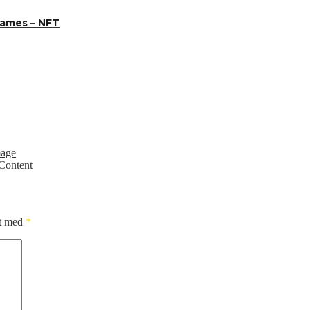
 Games – NFT
Content
et med
*