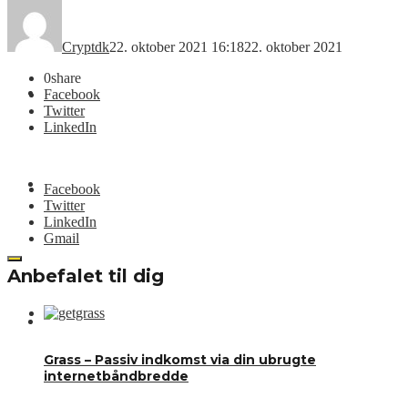
Nyheder
Cryptdk
22. oktober 2021 16:18
22. oktober 2021
0
share
Kurslister
Facebook
Twitter
LinkedIn
Videoer
Facebook
Twitter
LinkedIn
Gmail
Anbefalet til dig
CRYPT.DK
Grass – Passiv indkomst via din ubrugte
internetbåndbredde