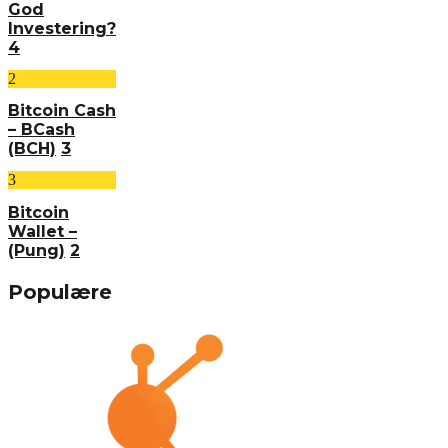
God
Investering?
4
2
Bitcoin Cash
– BCash
(BCH)
3
3
Bitcoin
Wallet –
(Pung)
2
Populære