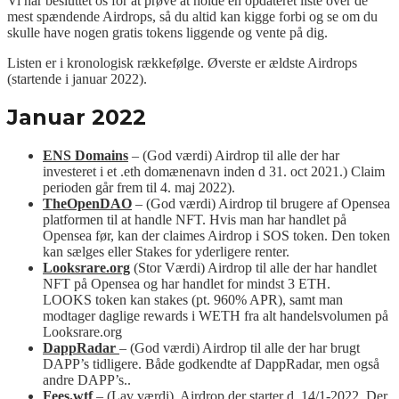
Vi har besluttet os for at prøve at holde en opdateret liste over de
mest spændende Airdrops, så du altid kan kigge forbi og se om du
skulle have nogen gratis tokens liggende og vente på dig.
Listen er i kronologisk rækkefølge. Øverste er ældste Airdrops
(startende i januar 2022).
Januar 2022
ENS Domains
– (God værdi) Airdrop til alle der har
investeret i et .eth domænenavn inden d 31. oct 2021.) Claim
perioden går frem til 4. maj 2022).
TheOpenDAO
– (God værdi) Airdrop til brugere af Opensea
platformen til at handle NFT. Hvis man har handlet på
Opensea før, kan der claimes Airdrop i SOS token. Den token
kan sælges eller Stakes for yderligere renter.
Looksrare.org
(Stor Værdi) Airdrop til alle der har handlet
NFT på Opensea og har handlet for mindst 3 ETH.
LOOKS token kan stakes (pt. 960% APR), samt man
modtager daglige rewards i WETH fra alt handelsvolumen på
Looksrare.org
DappRadar
– (God værdi) Airdrop til alle der har brugt
DAPP’s tidligere. Både godkendte af DappRadar, men også
andre DAPP’s..
Fees.wtf
– (Lav værdi). Airdrop der starter d. 14/1-2022. Der