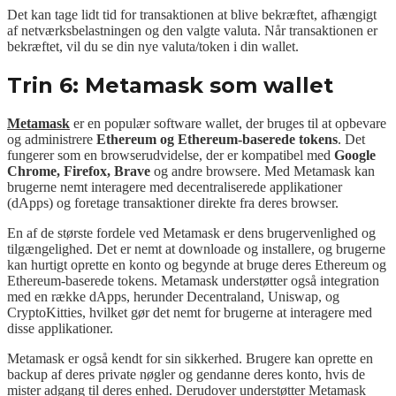
Det kan tage lidt tid for transaktionen at blive bekræftet, afhængigt
af netværksbelastningen og den valgte valuta. Når transaktionen er
bekræftet, vil du se din nye valuta/token i din wallet.
Trin 6: Metamask som wallet
Metamask
er en populær software wallet, der bruges til at opbevare
og administrere
Ethereum og Ethereum-baserede tokens
. Det
fungerer som en browserudvidelse, der er kompatibel med
Google
Chrome, Firefox, Brave
og andre browsere. Med Metamask kan
brugerne nemt interagere med decentraliserede applikationer
(dApps) og foretage transaktioner direkte fra deres browser.
En af de største fordele ved Metamask er dens brugervenlighed og
tilgængelighed. Det er nemt at downloade og installere, og brugerne
kan hurtigt oprette en konto og begynde at bruge deres Ethereum og
Ethereum-baserede tokens. Metamask understøtter også integration
med en række dApps, herunder Decentraland, Uniswap, og
CryptoKitties, hvilket gør det nemt for brugerne at interagere med
disse applikationer.
Metamask er også kendt for sin sikkerhed. Brugere kan oprette en
backup af deres private nøgler og gendanne deres konto, hvis de
mister adgang til deres enhed. Derudover understøtter Metamask