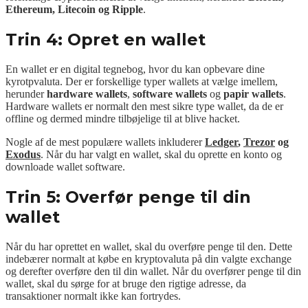
Ethereum, Litecoin og Ripple
.
Trin 4: Opret en wallet
En wallet er en digital tegnebog, hvor du kan opbevare dine
kyrotpvaluta. Der er forskellige typer wallets at vælge imellem,
herunder
hardware wallets
,
software wallets
og
papir wallets
.
Hardware wallets er normalt den mest sikre type wallet, da de er
offline og dermed mindre tilbøjelige til at blive hacket.
Nogle af de mest populære wallets inkluderer
Ledger
,
Trezor
og
Exodus
. Når du har valgt en wallet, skal du oprette en konto og
downloade wallet software.
Trin 5: Overfør penge til din
wallet
Når du har oprettet en wallet, skal du overføre penge til den. Dette
indebærer normalt at købe en kryptovaluta på din valgte exchange
og derefter overføre den til din wallet. Når du overfører penge til din
wallet, skal du sørge for at bruge den rigtige adresse, da
transaktioner normalt ikke kan fortrydes.