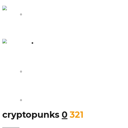
NFT
Fren Pet: Blockchain verdens
svar på Tamagotchi
Hvad er en NFT?
Wolf Game: en spilrejse fra
stjælende ulve til Peak Games –
NFT
DApps
Sociale Links
Blockchain Udvikling
cryptopunks
0
321