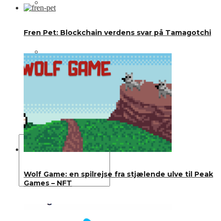
Om os
Fren Pet: Blockchain verdens svar på Tamagotchi
Annoncering
Kontakt os
Wolf Game: en spilrejse fra stjælende ulve til Peak
Games – NFT