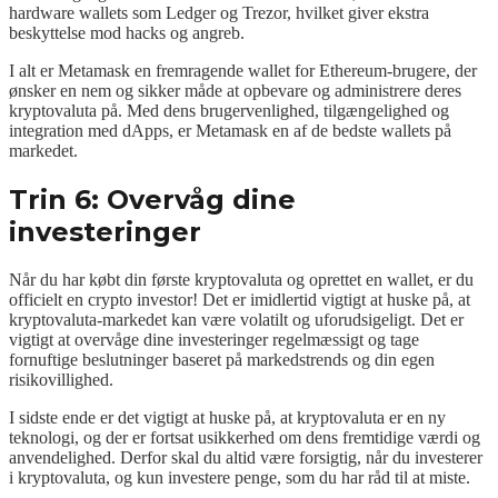
hardware wallets som Ledger og Trezor, hvilket giver ekstra
beskyttelse mod hacks og angreb.
I alt er Metamask en fremragende wallet for Ethereum-brugere, der
ønsker en nem og sikker måde at opbevare og administrere deres
kryptovaluta på. Med dens brugervenlighed, tilgængelighed og
integration med dApps, er Metamask en af de bedste wallets på
markedet.
Trin 6: Overvåg dine
investeringer
Når du har købt din første kryptovaluta og oprettet en wallet, er du
officielt en crypto investor! Det er imidlertid vigtigt at huske på, at
kryptovaluta-markedet kan være volatilt og uforudsigeligt. Det er
vigtigt at overvåge dine investeringer regelmæssigt og tage
fornuftige beslutninger baseret på markedstrends og din egen
risikovillighed.
I sidste ende er det vigtigt at huske på, at kryptovaluta er en ny
teknologi, og der er fortsat usikkerhed om dens fremtidige værdi og
anvendelighed. Derfor skal du altid være forsigtig, når du investerer
i kryptovaluta, og kun investere penge, som du har råd til at miste.