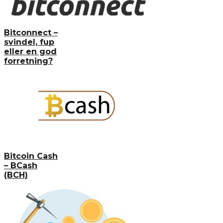
Bitconnect –
svindel, fup
eller en god
forretning?
Bitcoin Cash
– BCash
(BCH)