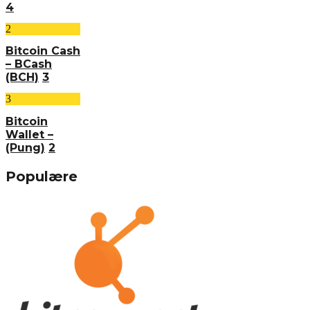
4
2
Bitcoin Cash
– BCash
(BCH)
3
3
Bitcoin
Wallet –
(Pung)
2
Populære