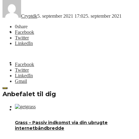
Nyheder
Cryptdk
5. september 2021 17:02
5. september 2021
0
share
Kurslister
Facebook
Twitter
LinkedIn
Videoer
Facebook
Twitter
LinkedIn
Gmail
Anbefalet til dig
CRYPT.DK
Grass – Passiv indkomst via din ubrugte
internetbåndbredde