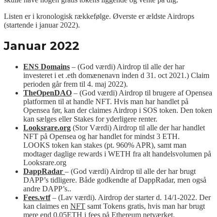
Listen er i kronologisk rækkefølge. Øverste er ældste Airdrops
(startende i januar 2022).
Januar 2022
ENS Domains
– (God værdi) Airdrop til alle der har
investeret i et .eth domænenavn inden d 31. oct 2021.) Claim
perioden går frem til 4. maj 2022).
TheOpenDAO
– (God værdi) Airdrop til brugere af Opensea
platformen til at handle NFT. Hvis man har handlet på
Opensea før, kan der claimes Airdrop i SOS token. Den token
kan sælges eller Stakes for yderligere renter.
Looksrare.org
(Stor Værdi) Airdrop til alle der har handlet
NFT på Opensea og har handlet for mindst 3 ETH.
LOOKS token kan stakes (pt. 960% APR), samt man
modtager daglige rewards i WETH fra alt handelsvolumen på
Looksrare.org
DappRadar
– (God værdi) Airdrop til alle der har brugt
DAPP’s tidligere. Både godkendte af DappRadar, men også
andre DAPP’s..
Fees.wtf
– (Lav værdi). Airdrop der starter d. 14/1-2022. Der
kan claimes en
NFT
samt Tokens gratis, hvis man har brugt
mere end 0.05ETH i fees på Ethereum netværket.