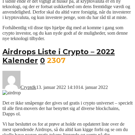
I sidste ende er det vigtigt at huske på, at kryptovaluta er en ny
teknologi, og der er fortsat usikkerhed om dens fremtidige værdi og
anvendelighed. Derfor skal du altid være forsigtig, når du investerer
i kryptovaluta, og kun investere penge, som du har råd til at miste.
Forhåbentlig vil disse tips hjælpe dig med at komme i gang som
crypto investor, og du kan nyde godt af de muligheder, som denne
nye teknologi tilbyder.
Airdrops Liste i Crypto – 2022
Kalender
0
2307
Cryptdk
13. januar 2022 14:10
14. januar 2022
Det er ikke småpenge der gives ud gratis i crypto universet – specielt
til alle first-movers der har benyttet sig af diverse blockchains,
Dapps ol.
Vi har besluttet os for at prøve at holde en opdateret liste over de
mest spændende Airdrops, så du altid kan kigge forbi og se om du
skulle have nogen gratis tokens liggende og vente på dig.