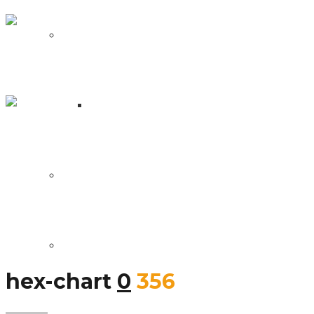
NFT
Fren Pet: Blockchain verdens
svar på Tamagotchi
Hvad er en NFT?
Wolf Game: en spilrejse fra
stjælende ulve til Peak Games –
NFT
DApps
Sociale Links
Blockchain Udvikling
hex-chart
0
356