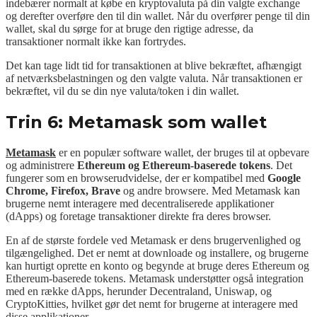
indebærer normalt at købe en kryptovaluta på din valgte exchange
og derefter overføre den til din wallet. Når du overfører penge til din
wallet, skal du sørge for at bruge den rigtige adresse, da
transaktioner normalt ikke kan fortrydes.
Det kan tage lidt tid for transaktionen at blive bekræftet, afhængigt
af netværksbelastningen og den valgte valuta. Når transaktionen er
bekræftet, vil du se din nye valuta/token i din wallet.
Trin 6: Metamask som wallet
Metamask
er en populær software wallet, der bruges til at opbevare
og administrere
Ethereum og Ethereum-baserede tokens
. Det
fungerer som en browserudvidelse, der er kompatibel med
Google
Chrome, Firefox, Brave
og andre browsere. Med Metamask kan
brugerne nemt interagere med decentraliserede applikationer
(dApps) og foretage transaktioner direkte fra deres browser.
En af de største fordele ved Metamask er dens brugervenlighed og
tilgængelighed. Det er nemt at downloade og installere, og brugerne
kan hurtigt oprette en konto og begynde at bruge deres Ethereum og
Ethereum-baserede tokens. Metamask understøtter også integration
med en række dApps, herunder Decentraland, Uniswap, og
CryptoKitties, hvilket gør det nemt for brugerne at interagere med
disse applikationer.