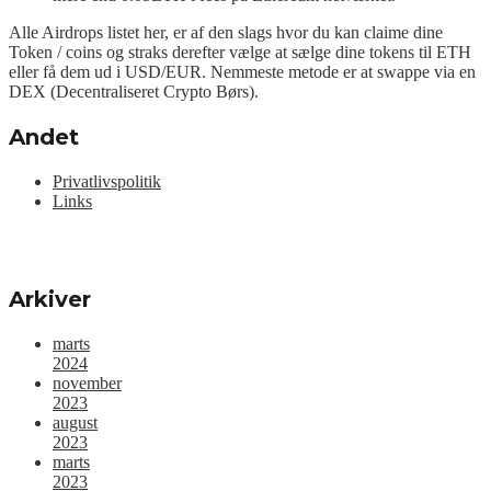
Alle Airdrops listet her, er af den slags hvor du kan claime dine
Token / coins og straks derefter vælge at sælge dine tokens til ETH
eller få dem ud i USD/EUR. Nemmeste metode er at swappe via en
DEX (Decentraliseret Crypto Børs).
Andet
Privatlivspolitik
Links
Arkiver
marts
2024
november
2023
august
2023
marts
2023