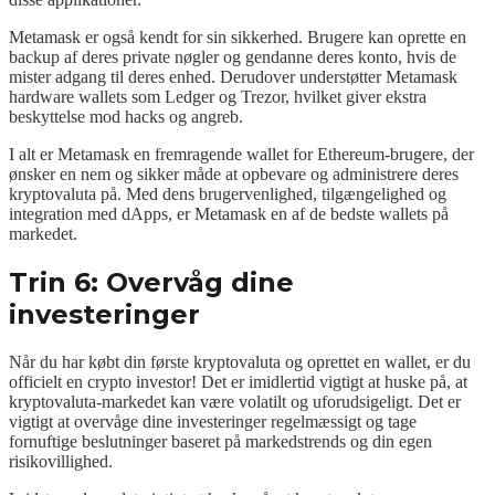
Metamask er også kendt for sin sikkerhed. Brugere kan oprette en
backup af deres private nøgler og gendanne deres konto, hvis de
mister adgang til deres enhed. Derudover understøtter Metamask
hardware wallets som Ledger og Trezor, hvilket giver ekstra
beskyttelse mod hacks og angreb.
I alt er Metamask en fremragende wallet for Ethereum-brugere, der
ønsker en nem og sikker måde at opbevare og administrere deres
kryptovaluta på. Med dens brugervenlighed, tilgængelighed og
integration med dApps, er Metamask en af de bedste wallets på
markedet.
Trin 6: Overvåg dine
investeringer
Når du har købt din første kryptovaluta og oprettet en wallet, er du
officielt en crypto investor! Det er imidlertid vigtigt at huske på, at
kryptovaluta-markedet kan være volatilt og uforudsigeligt. Det er
vigtigt at overvåge dine investeringer regelmæssigt og tage
fornuftige beslutninger baseret på markedstrends og din egen
risikovillighed.