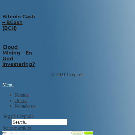
Bitcoin Cash
– BCash
(BCH)
Cloud
Mining – En
God
Investering?
© 2021 Crypt.dk
Menu
Forside
Om os
Kontakt os
Søg på Crypt.dk
Seneste artikler