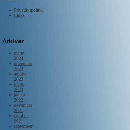
Privatlivspolitik
Links
Arkiver
marts
2024
november
2023
august
2023
marts
2023
januar
2022
november
2021
oktober
2021
september