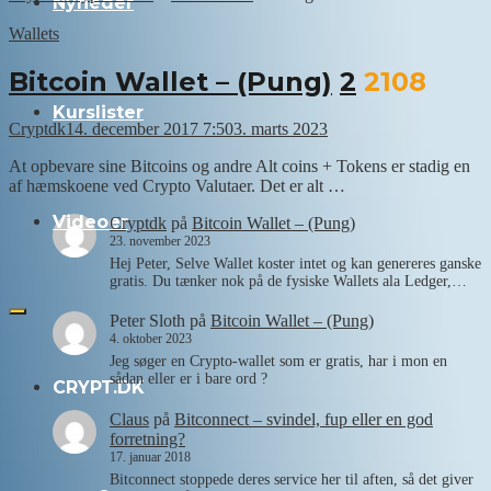
Nyheder
Wallets
Bitcoin Wallet – (Pung)
2
2108
Kurslister
Cryptdk
14. december 2017 7:50
3. marts 2023
At opbevare sine Bitcoins og andre Alt coins + Tokens er stadig en
af hæmskoene ved Crypto Valutaer. Det er alt …
Videoer
Cryptdk
på
Bitcoin Wallet – (Pung)
23. november 2023
Hej Peter, Selve Wallet koster intet og kan genereres ganske
gratis. Du tænker nok på de fysiske Wallets ala Ledger,…
Peter Sloth
på
Bitcoin Wallet – (Pung)
4. oktober 2023
Jeg søger en Crypto-wallet som er gratis, har i mon en
sådan eller er i bare ord ?
CRYPT.DK
Claus
på
Bitconnect – svindel, fup eller en god
forretning?
17. januar 2018
Bitconnect stoppede deres service her til aften, så det giver