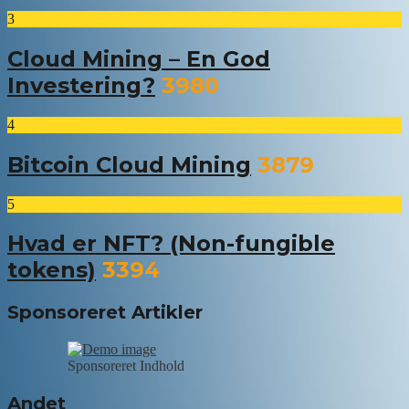
3
Cloud Mining – En God
Investering?
3980
4
Bitcoin Cloud Mining
3879
5
Hvad er NFT? (Non-fungible
tokens)
3394
Sponsoreret Artikler
Sponsoreret Indhold
Andet