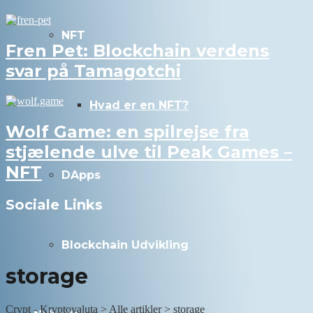
NFT
Fren Pet: Blockchain verdens
svar på Tamagotchi
Hvad er en NFT?
Wolf Game: en spilrejse fra
stjælende ulve til Peak Games –
NFT
DApps
Sociale Links
Blockchain Udvikling
storage
Crypt - Kryptovaluta
>
Alle artikler
>
storage