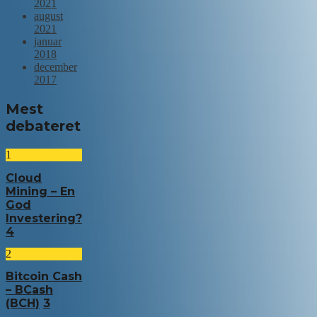
2021
august
2021
januar
2018
december
2017
Mest
debateret
1
Cloud
Mining – En
God
Investering?
4
2
Bitcoin Cash
– BCash
(BCH)
3