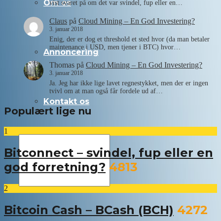
Om os
vist svaret på om det var svindel, fup eller en…
Claus
på
Cloud Mining – En God Investering?
3. januar 2018
Enig, der er dog et threshold et sted hvor (da man betaler
maintenance i USD, men tjener i BTC) hvor…
Annoncering
Thomas
på
Cloud Mining – En God Investering?
3. januar 2018
Ja. Jeg har ikke lige lavet regnestykket, men der er ingen
tvivl om at man også får fordele ud af…
Kontakt os
Populært lige nu
1
Bitconnect – svindel, fup eller en
god forretning?
4813
2
Bitcoin Cash – BCash (BCH)
4272