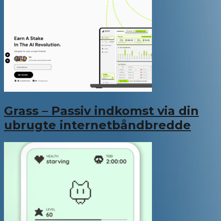
Grass – Passiv indkomst via din
ubrugte internetbåndbredde