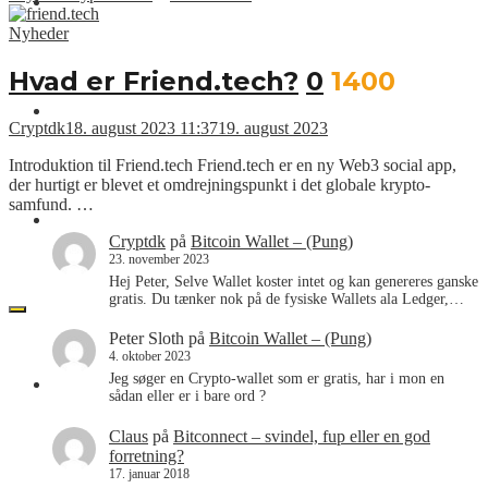
Nyheder
Nyheder
Hvad er Friend.tech?
0
1400
Kurslister
Cryptdk
18. august 2023 11:37
19. august 2023
Introduktion til Friend.tech Friend.tech er en ny Web3 social app,
der hurtigt er blevet et omdrejningspunkt i det globale krypto-
samfund. …
Videoer
Cryptdk
på
Bitcoin Wallet – (Pung)
23. november 2023
Hej Peter, Selve Wallet koster intet og kan genereres ganske
gratis. Du tænker nok på de fysiske Wallets ala Ledger,…
Peter Sloth
på
Bitcoin Wallet – (Pung)
4. oktober 2023
Jeg søger en Crypto-wallet som er gratis, har i mon en
CRYPT.DK
sådan eller er i bare ord ?
Claus
på
Bitconnect – svindel, fup eller en god
forretning?
17. januar 2018