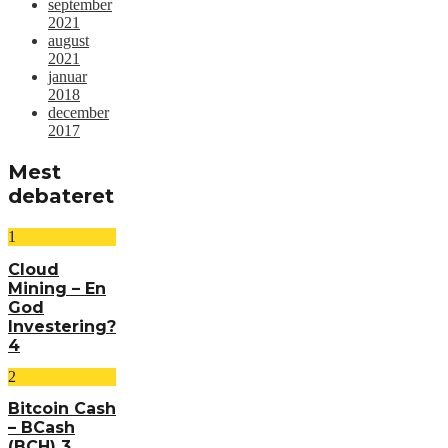
september
2021
august
2021
januar
2018
december
2017
Mest
debateret
1
Cloud
Mining – En
God
Investering?
4
2
Bitcoin Cash
– BCash
(BCH)
3