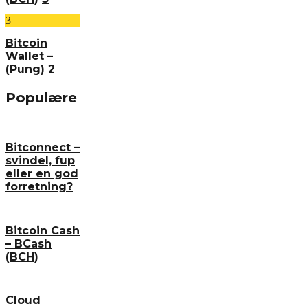
3
Bitcoin
Wallet –
(Pung)
2
Populære
Bitconnect –
svindel, fup
eller en god
forretning?
Bitcoin Cash
– BCash
(BCH)
Cloud