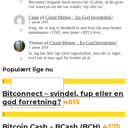
Om os
Bitconnect stoppede deres service her til aften, så det giver
vist svaret på om det var svindel, fup eller en…
Claus
på
Cloud Mining – En God Investering?
3. januar 2018
Enig, der er dog et threshold et sted hvor (da man betaler
Annoncering
maintenance i USD, men tjener i BTC) hvor…
Thomas
på
Cloud Mining – En God Investering?
3. januar 2018
Ja. Jeg har ikke lige lavet regnestykket, men der er ingen
tvivl om at man også får fordele ud af…
Kontakt os
Populært lige nu
1
Bitconnect – svindel, fup eller en
god forretning?
4815
2
Bitcoin Cash – BCash (BCH)
4275