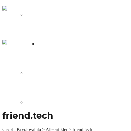
NFT
Fren Pet: Blockchain verdens
svar på Tamagotchi
Hvad er en NFT?
Wolf Game: en spilrejse fra
stjælende ulve til Peak Games –
NFT
DApps
Sociale Links
Blockchain Udvikling
friend.tech
Crypt - Kryptovaluta
>
Alle artikler
>
friend.tech