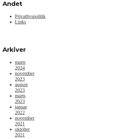
Andet
Privatlivspolitik
Links
Arkiver
marts
2024
november
2023
august
2023
marts
2023
januar
2022
november
2021
oktober
2021