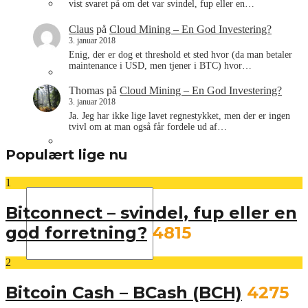
Om os
vist svaret på om det var svindel, fup eller en…
Claus
på
Cloud Mining – En God Investering?
3. januar 2018
Enig, der er dog et threshold et sted hvor (da man betaler
maintenance i USD, men tjener i BTC) hvor…
Annoncering
Thomas
på
Cloud Mining – En God Investering?
3. januar 2018
Ja. Jeg har ikke lige lavet regnestykket, men der er ingen
tvivl om at man også får fordele ud af…
Kontakt os
Populært lige nu
1
Bitconnect – svindel, fup eller en
god forretning?
4815
2
Bitcoin Cash – BCash (BCH)
4275