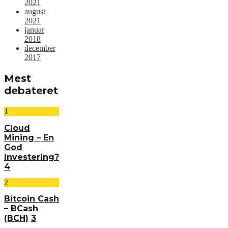
2021
august
2021
januar
2018
december
2017
Mest
debateret
1
Cloud
Mining – En
God
Investering?
4
2
Bitcoin Cash
– BCash
(BCH)
3