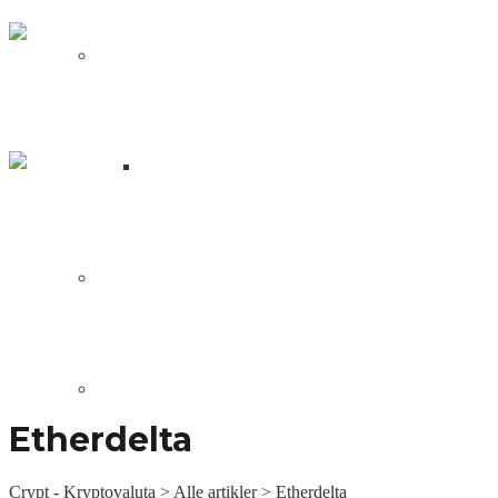
NFT
Fren Pet: Blockchain verdens
svar på Tamagotchi
Hvad er en NFT?
Wolf Game: en spilrejse fra
stjælende ulve til Peak Games –
NFT
DApps
Sociale Links
Blockchain Udvikling
Etherdelta
Crypt - Kryptovaluta
>
Alle artikler
>
Etherdelta