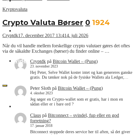
Nyheder
Kryptovaluta
Crypto Valuta Børser
0
1924
Kurslister
Cryptdk
17. december 2017 13:41
4. juli 2026
Når du vil handle mellem forskellige crypto valutaer gøres det oftes
via de såkaldte Exchanges (børser) du finder online – …
Videoer
Cryptdk
på
Bitcoin Wallet – (Pung)
23. november 2023
Hej Peter, Selve Wallet koster intet og kan genereres ganske
gratis. Du tænker nok på de fysiske Wallets ala Ledger,…
Peter Sloth
på
Bitcoin Wallet – (Pung)
4. oktober 2023
Jeg søger en Crypto-wallet som er gratis, har i mon en
sådan eller er i bare ord ?
CRYPT.DK
Claus
på
Bitconnect – svindel, fup eller en god
forretning?
17. januar 2018
Bitconnect stoppede deres service her til aften, så det giver