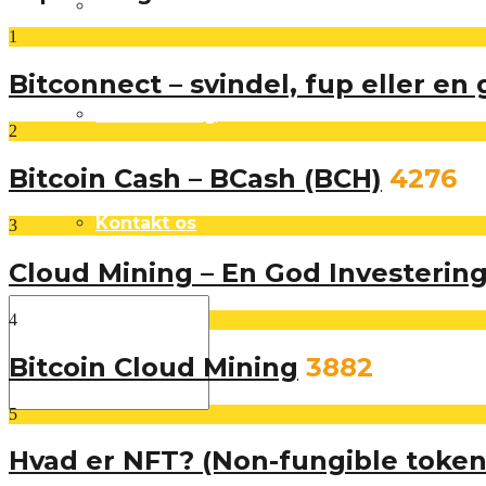
Om os
1
Bitconnect – svindel, fup eller en
Annoncering
2
Bitcoin Cash – BCash (BCH)
4276
Kontakt os
3
Cloud Mining – En God Investerin
4
Bitcoin Cloud Mining
3882
5
Hvad er NFT? (Non-fungible token