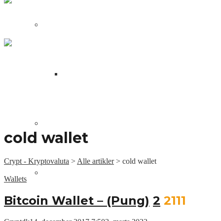
Fren Pet: Blockchain verdens sva
NFT
Wolf Game: en spilrejse fra stjæl
Hvad er en NFT?
Sociale Links
DApps
cold wallet
Crypt - Kryptovaluta
>
Alle artikler
>
cold wallet
Blockchain Udvikling
Wallets
Bitcoin Wallet – (Pung)
2
2111