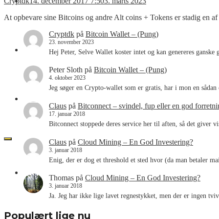
Cryptdk
14. december 2017 7:50
3. marts 2023
Nyheder
At opbevare sine Bitcoins og andre Alt coins + Tokens er stadig en 
Cryptdk
på
Bitcoin Wallet – (Pung)
23. november 2023
Kurslister
Hej Peter, Selve Wallet koster intet og kan genereres ganske
Peter Sloth
på
Bitcoin Wallet – (Pung)
4. oktober 2023
Jeg søger en Crypto-wallet som er gratis, har i mon en sådan e
Videoer
Claus
på
Bitconnect – svindel, fup eller en god forretn
17. januar 2018
Bitconnect stoppede deres service her til aften, så det giver v
Claus
på
Cloud Mining – En God Investering?
3. januar 2018
Enig, der er dog et threshold et sted hvor (da man betaler 
CRYPT.DK
Thomas
på
Cloud Mining – En God Investering?
3. januar 2018
Ja. Jeg har ikke lige lavet regnestykket, men der er ingen tv
Populært lige nu