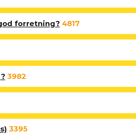
 god forretning?
4817
g?
3982
s)
3395