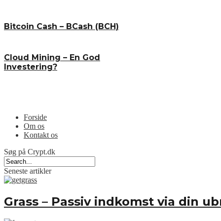
Bitcoin Cash – BCash (BCH)
Cloud Mining – En God
Investering?
Menu
Forside
Om os
Kontakt os
Søg på Crypt.dk
Seneste artikler
Grass – Passiv indkomst via din 