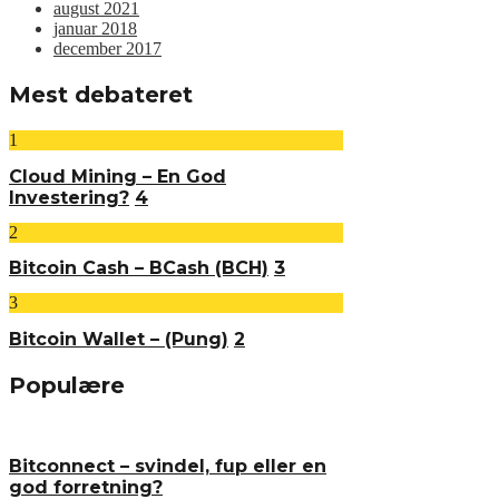
august 2021
januar 2018
december 2017
Mest debateret
1
Cloud Mining – En God
Investering?
4
2
Bitcoin Cash – BCash (BCH)
3
3
Bitcoin Wallet – (Pung)
2
Populære
Bitconnect – svindel, fup eller en
god forretning?