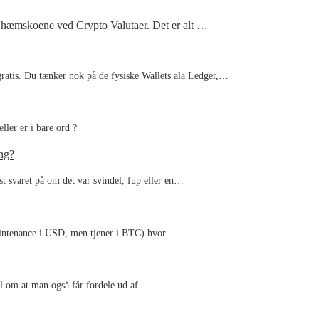
af hæmskoene ved Crypto Valutaer. Det er alt …
 gratis. Du tænker nok på de fysiske Wallets ala Ledger,…
ller er i bare ord ?
ing?
ist svaret på om det var svindel, fup eller en…
maintenance i USD, men tjener i BTC) hvor…
ivl om at man også får fordele ud af…