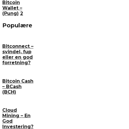
Bitcoin
Wallet –
(Pung)
2
Populære
Bitconnect –
svindel, fup
eller en god
forretning?
Bitcoin Cash
– BCash
(BCH)
Cloud
Mining – En
God
Investering?