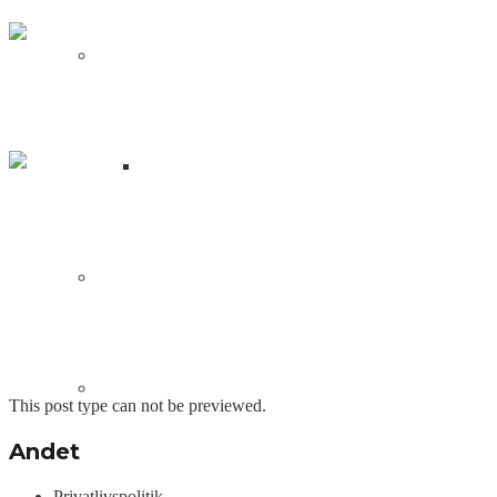
NFT
Fren Pet: Blockchain verdens
svar på Tamagotchi
Hvad er en NFT?
Wolf Game: en spilrejse fra
stjælende ulve til Peak Games –
NFT
DApps
Sociale Links
Blockchain Udvikling
This post type can not be previewed.
Andet
Privatlivspolitik