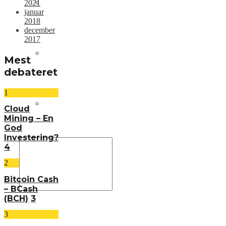
Om os
2021
januar
2018
december
2017
Annoncering
Mest
debateret
1
Kontakt os
Cloud
Mining – En
God
Investering?
4
2
Bitcoin Cash
– BCash
(BCH)
3
3